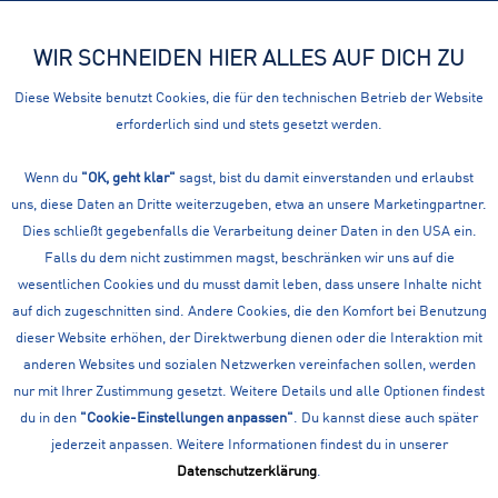
WIR SCHNEIDEN HIER ALLES AUF DICH ZU
Menü
Diese Website benutzt Cookies, die für den technischen Betrieb der Website
erforderlich sind und stets gesetzt werden.
Tennis
DEINE DAMEN TENNIS BEKLEIDUNG
Wenn du
"OK, geht klar"
sagst, bist du damit einverstanden und erlaubst
uns, diese Daten an Dritte weiterzugeben, etwa an unsere Marketingpartner.
Unsere Damen Tennis Bekleidung von führenden Marken im
Dies schließt gegebenfalls die Verarbeitung deiner Daten in den USA ein.
Überblick. Nutze unsere Filter um schneller dein gewünschtes
Falls du dem nicht zustimmen magst, beschränken wir uns auf die
Produkt zu finden.
mehr erfahren »
wesentlichen Cookies und du musst damit leben, dass unsere Inhalte nicht
Filtern
auf dich zugeschnitten sind. Andere Cookies, die den Komfort bei Benutzung
dieser Website erhöhen, der Direktwerbung dienen oder die Interaktion mit
anderen Websites und sozialen Netzwerken vereinfachen sollen, werden
nur mit Ihrer Zustimmung gesetzt. Weitere Details und alle Optionen findest
du in den
"Cookie-Einstellungen anpassen"
. Du kannst diese auch später
jederzeit anpassen. Weitere Informationen findest du in unserer
Datenschutzerklärung
.