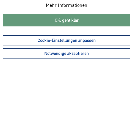
Mehr Informationen
OK, geht klar
Cookie-Einstellungen anpassen
90,00 € *
65,00 € *
72,00 € *
52,00 € *
Notwendige akzeptieren
adidas HERITAGE DRESS
ADIDAS Damen Shirt
Tennis Pro Climacool