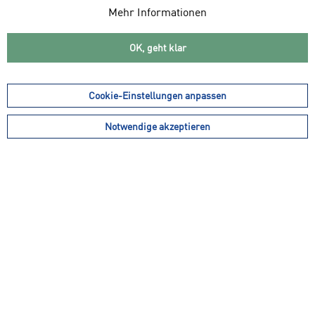
Mehr Informationen
OK, geht klar
Cookie-Einstellungen anpassen
25,95 € *
Notwendige akzeptieren
34,99 € *
15,95 € *
MCDAVID Schoner
KARL SCHMIDT
Knieschoner Volley 646
Knieschützer Indoor GTI