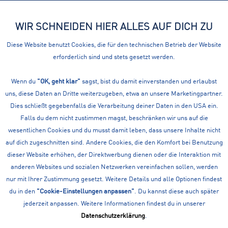
WIR SCHNEIDEN HIER ALLES AUF DICH ZU
Menü
Diese Website benutzt Cookies, die für den technischen Betrieb der Website
erforderlich sind und stets gesetzt werden.
Volleyball
DEINE SPORTAUSRÜSTUNG FÜR DIE SPORTART
Wenn du
"OK, geht klar"
sagst, bist du damit einverstanden und erlaubst
uns, diese Daten an Dritte weiterzugeben, etwa an unsere Marketingpartner.
VOLLEYBALL
Dies schließt gegebenfalls die Verarbeitung deiner Daten in den USA ein.
Unsere Volleyball Sportausrüstung von führenden Marken im
Falls du dem nicht zustimmen magst, beschränken wir uns auf die
Überblick. Nutze unsere Filter um schneller dein gewünschtes
wesentlichen Cookies und du musst damit leben, dass unsere Inhalte nicht
Produkt zu finden.
mehr erfahren »
auf dich zugeschnitten sind. Andere Cookies, die den Komfort bei Benutzung
dieser Website erhöhen, der Direktwerbung dienen oder die Interaktion mit
Filtern
anderen Websites und sozialen Netzwerken vereinfachen sollen, werden
nur mit Ihrer Zustimmung gesetzt. Weitere Details und alle Optionen findest
du in den
"Cookie-Einstellungen anpassen"
. Du kannst diese auch später
jederzeit anpassen. Weitere Informationen findest du in unserer
Datenschutzerklärung
.