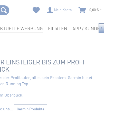
Mein Konto
0,00 € *
AKTUELLE WERBUNG
FILIALEN
APP / KUNDENKART

 EINSTEIGER BIS ZUM PROFI
ICK
 der Profiläufer, alles kein Problem. Garmin bietet
den Running Typ.
im Überblick.
e uns...
Garmin Produkte