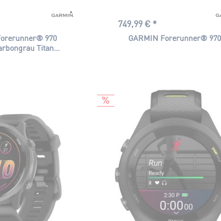
749,99 € *
orerunner® 970
GARMIN Forerunner® 97
rbongrau Titan...