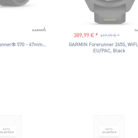
389,99 € *
419,99 € *
nner® 570 - 47mm...
GARMIN Forerunner 265S, WiFi,
EU/PAC, Black