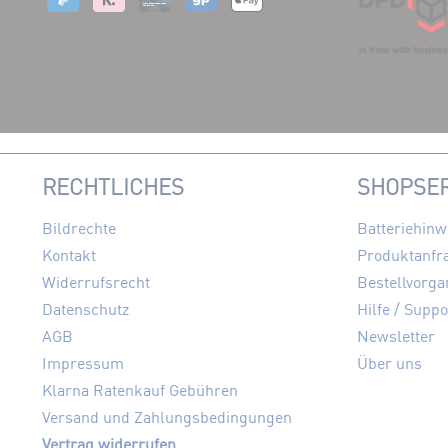
RECHTLICHES
SHOPSER
Bildrechte
Batteriehinw
Kontakt
Produktanfr
Widerrufsrecht
Bestellvorga
Datenschutz
Hilfe / Suppo
AGB
Newsletter
Impressum
Über uns
Klarna Ratenkauf Gebühren
Versand und Zahlungsbedingungen
Vertrag widerrufen