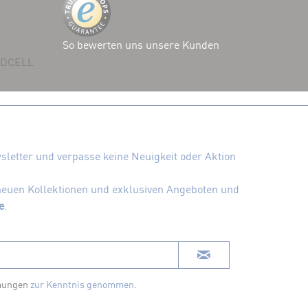
So bewerten uns unsere Kunden
 ADCELL
letter und verpasse keine Neuigkeit oder Aktion
 neuen Kollektionen und exklusiven Angeboten und
e
.
mungen
zur Kenntnis genommen.