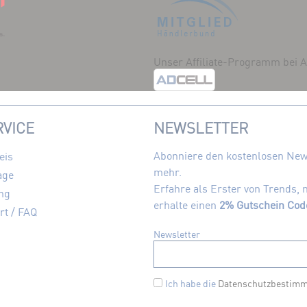
Unser Affiliate-Programm bei
VICE
NEWSLETTER
Abonniere den kostenlosen News
eis
mehr.
age
Erfahre als Erster von Trends,
ng
erhalte einen
2% Gutschein Cod
rt / FAQ
Newsletter
Ich habe die
Datenschutzbestim