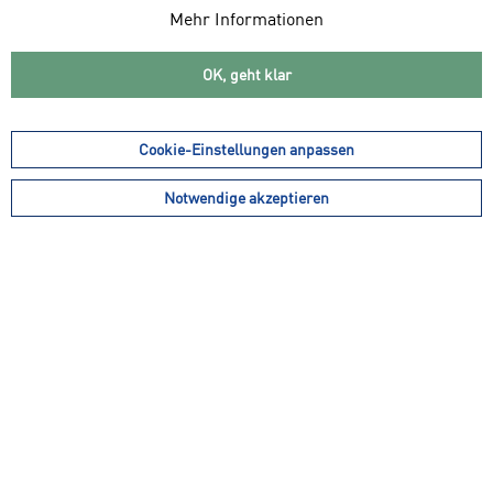
Mehr Informationen
OK, geht klar
Cookie-Einstellungen anpassen
Notwendige akzeptieren
99,99 € *
9,99 € *
POLAR Herzfrequenz-
PRO TOUCH Kleintasche
Sensor "H10"
Gel Armholder 2.0