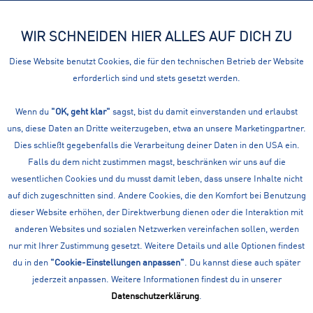
WIR SCHNEIDEN HIER ALLES AUF DICH ZU
Menü
Diese Website benutzt Cookies, die für den technischen Betrieb der Website
erforderlich sind und stets gesetzt werden.
Running
DEINE SPORTAUSRÜSTUNG FÜR DIE SPORTART
Wenn du
"OK, geht klar"
sagst, bist du damit einverstanden und erlaubst
uns, diese Daten an Dritte weiterzugeben, etwa an unsere Marketingpartner.
RUNNING
Dies schließt gegebenfalls die Verarbeitung deiner Daten in den USA ein.
Unsere Running Sportausrüstung von führenden Marken im
Falls du dem nicht zustimmen magst, beschränken wir uns auf die
Überblick. Nutze unsere Filter um schneller dein gewünschtes
wesentlichen Cookies und du musst damit leben, dass unsere Inhalte nicht
Produkt zu finden.
mehr erfahren »
auf dich zugeschnitten sind. Andere Cookies, die den Komfort bei Benutzung
dieser Website erhöhen, der Direktwerbung dienen oder die Interaktion mit
Filtern
anderen Websites und sozialen Netzwerken vereinfachen sollen, werden
nur mit Ihrer Zustimmung gesetzt. Weitere Details und alle Optionen findest
du in den
"Cookie-Einstellungen anpassen"
. Du kannst diese auch später
jederzeit anpassen. Weitere Informationen findest du in unserer
Datenschutzerklärung
.