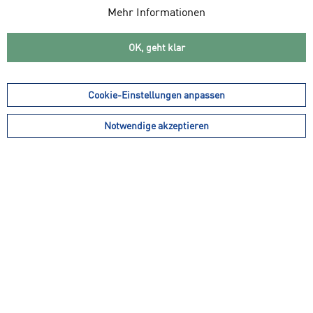
Mehr Informationen
OK, geht klar
Cookie-Einstellungen anpassen
134,99 € *
79,99 € *
67,50 € *
Notwendige akzeptieren
NIKE Damen
MEINDL Damen
Freizeitschuhe Court
Apresschuhe Wengen
Vision Low Next...
Lady PRO