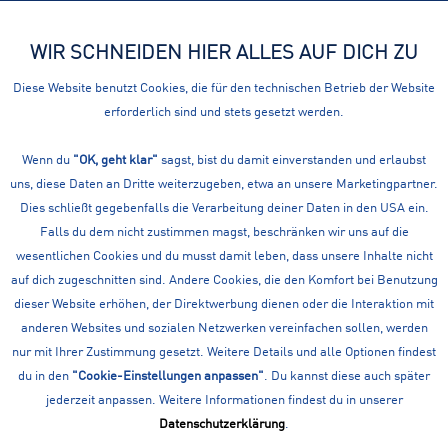
WIR SCHNEIDEN HIER ALLES AUF DICH ZU
Menü
Diese Website benutzt Cookies, die für den technischen Betrieb der Website
erforderlich sind und stets gesetzt werden.
Freizeit Mode
DEINE DAMEN FREIZEIT MODE SOMMER SCHUHE
Wenn du
"OK, geht klar"
sagst, bist du damit einverstanden und erlaubst
uns, diese Daten an Dritte weiterzugeben, etwa an unsere Marketingpartner.
Unsere Damen Freizeit Mode Sommer Schuhe von führenden
Dies schließt gegebenfalls die Verarbeitung deiner Daten in den USA ein.
Marken im Überblick. Nutze unsere Filter um schneller dein
Falls du dem nicht zustimmen magst, beschränken wir uns auf die
gewünschtes Produkt zu finden.
mehr erfahren »
wesentlichen Cookies und du musst damit leben, dass unsere Inhalte nicht
Filtern
auf dich zugeschnitten sind. Andere Cookies, die den Komfort bei Benutzung
dieser Website erhöhen, der Direktwerbung dienen oder die Interaktion mit
anderen Websites und sozialen Netzwerken vereinfachen sollen, werden
nur mit Ihrer Zustimmung gesetzt. Weitere Details und alle Optionen findest
du in den
"Cookie-Einstellungen anpassen"
. Du kannst diese auch später
jederzeit anpassen. Weitere Informationen findest du in unserer
Datenschutzerklärung
.