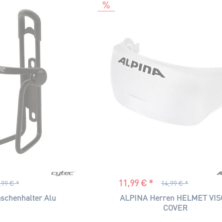
0,80
47
51
52
53
54
T
55
64
L
M
S
XS
45
49
56
11,99 € *
,99 € *
14,99 € *
57
schenhalter Alu
ALPINA Herren HELMET VI
58
COVER
59