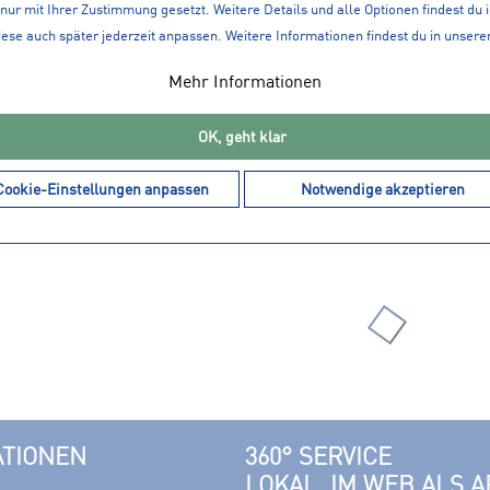
nur mit Ihrer Zustimmung gesetzt. Weitere Details und alle Optionen findest du 
iese auch später jederzeit anpassen. Weitere Informationen findest du in unsere
Mehr Informationen
10,39 € *
9,99 € *
12,99 € *
OK, geht klar
artphonetasche
NAKAMURA Armling Armwar
Cookie-Einstellungen anpassen
Notwendige akzeptieren
ATIONEN
360° SERVICE
LOKAL, IM WEB ALS A