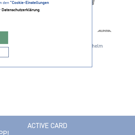
in den
"Cookie-Einstellungen
r
Datenschutzerklärung
.
27,50 € *
54,99 € *
mer
ALPINA Kinder Fahrradhelm
"Hackney"
ACTIVE CARD
PP!