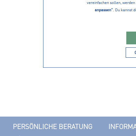
vereinfachen sollen, werden 
anpassen"
. Du kannst d
15,99 € *
1
CYTEC Sm
PERSÖNLICHE BERATUNG
INFORM