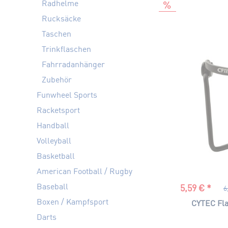
CASCO
Radhelme
CYTEC
Rucksäcke
DEUTER
Taschen
DYNAFIT
Trinkflaschen
FOX
Fahrradanhänger
Giro
Zubehör
INTERSPOR
LÖFFLER
Funwheel Sports
NAKAMURA
Racketsport
OSPREY
Handball
SCOTT
Volleyball
SKS
Basketball
UVEX
American Football / Rugby
VAUDE
Baseball
5,59 € *
6
Boxen / Kampfsport
CYTEC Fla
Darts