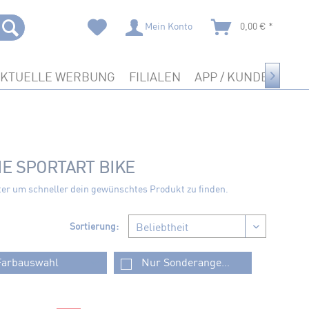
Mein Konto
0,00 € *
AKTUELLE WERBUNG
FILIALEN
APP / KUNDENKART

E SPORTART BIKE
ter um schneller dein gewünschtes Produkt zu finden.
Sortierung:
Farbauswahl
Nur Sonderangebote
44.2