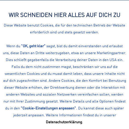
WIR SCHNEIDEN HIER ALLES AUF DICH ZU
Menü
Diese Website benutzt Cookies, die für den technischen Betrieb der Website
erforderlich sind und stets gesetzt werden.
Schuhe
DEINE SPORTSCHUHE FÜR DAMEN VON FÜHRENDEN
Wenn du
"OK, geht klar"
sagst, bist du damit einverstanden und erlaubst
uns, diese Daten an Dritte weiterzugeben, etwa an unsere Marketingpartner.
MARKEN
Dies schließt gegebenfalls die Verarbeitung deiner Daten in den USA ein.
Egal ob Bergsport, Running, Training, Fitness, Wassersport oder
Falls du dem nicht zustimmen magst, beschränken wir uns auf die
Wintersport - hier findest Du das perfekte Sport - Equipment für
wesentlichen Cookies und du musst damit leben, dass unsere Inhalte nicht
Deinen Lieblingssport! Nutze unsere Filter um...
mehr erfahren »
auf dich zugeschnitten sind. Andere Cookies, die den Komfort bei Benutzung
dieser Website erhöhen, der Direktwerbung dienen oder die Interaktion mit
Filtern
anderen Websites und sozialen Netzwerken vereinfachen sollen, werden
nur mit Ihrer Zustimmung gesetzt. Weitere Details und alle Optionen findest
du in den
"Cookie-Einstellungen anpassen"
. Du kannst diese auch später
jederzeit anpassen. Weitere Informationen findest du in unserer
Datenschutzerklärung
.