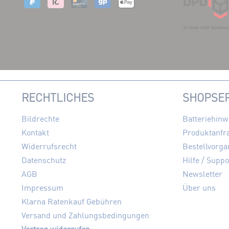
RECHTLICHES
SHOPSER
Bildrechte
Batteriehinw
Kontakt
Produktanfr
Widerrufsrecht
Bestellvorga
Datenschutz
Hilfe / Suppo
AGB
Newsletter
Impressum
Über uns
Klarna Ratenkauf Gebühren
Versand und Zahlungsbedingungen
Vertrag widerrufen