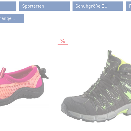
Sportarten
Schuhgröße EU
Nur Sonderangebote
Bergsport
20
 SPORT
Eissport / Eishockey
21
RE
Fitness / Workout
22
Funwheel
22,5
Fussball
23
Langlauf
24
Racketsport
25
Running
25,5
NER
Schwimmsport & Beach
26
Ski Alpin
26,5
Sportstyle Mode
27
Volleyball
27,5
28
28,5
S
29