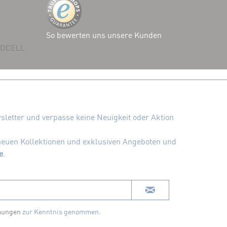
So bewerten uns unsere Kunden
 ADCELL
letter und verpasse keine Neuigkeit oder Aktion
 neuen Kollektionen und exklusiven Angeboten und
e
.
mungen
zur Kenntnis genommen.