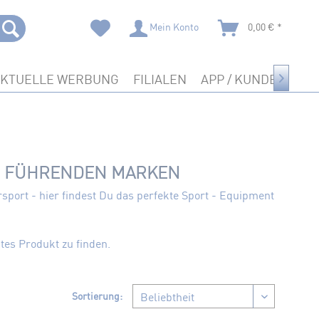
Mein Konto
0,00 € *
AKTUELLE WERBUNG
FILIALEN
APP / KUNDENKART

N FÜHRENDEN MARKEN
sport - hier findest Du das perfekte Sport - Equipment
!
tes Produkt zu finden.
Sortierung: