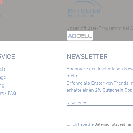
Unser Affiliate-Programm bei
VICE
NEWSLETTER
Abonniere den kostenlosen News
eis
mehr.
age
Erfahre als Erster von Trends,
ng
erhalte einen
2% Gutschein Cod
rt / FAQ
Newsletter
Ich habe die
Datenschutzbestim