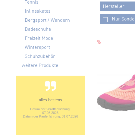
Tennis
Hersteller
Inlineskates
ADIDAS
Bergsport / Wandern
AQUA LUNG
Badeschuhe
AQUA SPHE
Freizeit Mode
AQUAFEEL
Wintersport
ASICS
Schuhzubehör
BABOLAT
weitere Produkte
BAUER
BECK
BLADERUN
CHAMPION
CMP
Unkomplizierte Lieferung! Gerne
CRESSI
wieder. TOP!
CROCS
Datum der Veröffentlichung:
07.08.2026
DALBELLO
Datum der Kauferfahrung: 29.07.2026
ENERGETIC