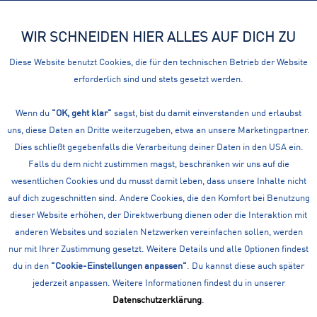
WIR SCHNEIDEN HIER ALLES AUF DICH ZU
Menü
Diese Website benutzt Cookies, die für den technischen Betrieb der Website
erforderlich sind und stets gesetzt werden.
Baseball
DEINE SPORTAUSRÜSTUNG FÜR DIE SPORTART
Wenn du
"OK, geht klar"
sagst, bist du damit einverstanden und erlaubst
uns, diese Daten an Dritte weiterzugeben, etwa an unsere Marketingpartner.
BASEBALL
Dies schließt gegebenfalls die Verarbeitung deiner Daten in den USA ein.
Unsere Baseball Sportausrüstung von führenden Marken im
Falls du dem nicht zustimmen magst, beschränken wir uns auf die
Überblick. Nutze unsere Filter um schneller dein gewünschtes
wesentlichen Cookies und du musst damit leben, dass unsere Inhalte nicht
Produkt zu finden.
mehr erfahren »
auf dich zugeschnitten sind. Andere Cookies, die den Komfort bei Benutzung
dieser Website erhöhen, der Direktwerbung dienen oder die Interaktion mit
anderen Websites und sozialen Netzwerken vereinfachen sollen, werden
nur mit Ihrer Zustimmung gesetzt. Weitere Details und alle Optionen findest
du in den
"Cookie-Einstellungen anpassen"
. Du kannst diese auch später
jederzeit anpassen. Weitere Informationen findest du in unserer
PERSÖNLICHE BERATUNG
Datenschutzerklärung
.