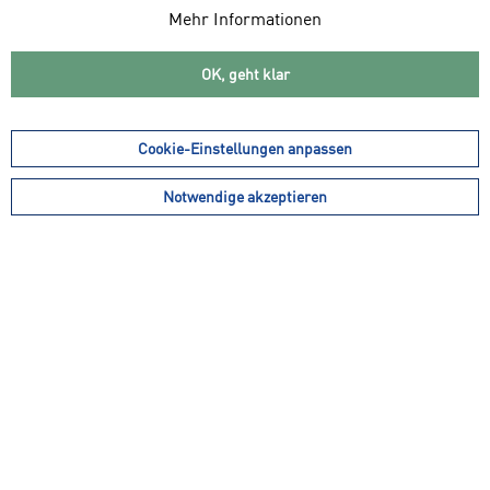
INFORMATIONEN
Mehr Informationen
360° SERVICE
OK, geht klar
LOKAL, IM WEB ALS APP!
ACTIVE CARD
Cookie-Einstellungen anpassen
ZAHLUNGSARTEN
Notwendige akzeptieren
VERSANDDIENSTLEISTER
MITGLIEDSCHAFTEN
ZERTIFIZIERUNGEN
RECHTLICHES
SHOPSERVICE