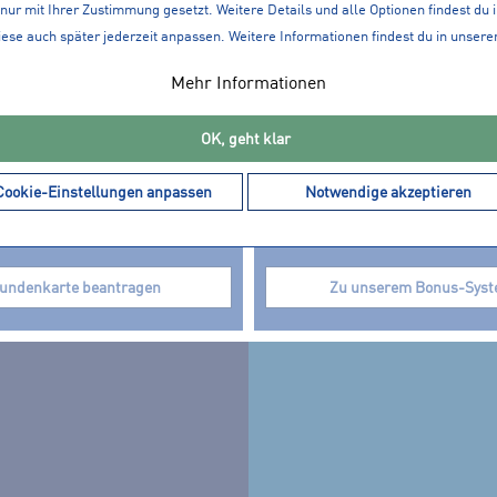
nur mit Ihrer Zustimmung gesetzt. Weitere Details und alle Optionen findest du 
iese auch später jederzeit anpassen. Weitere Informationen findest du in unsere
ENKARTE
BONUS-SYSTEM
Mehr Informationen
OK, geht klar
port Wanninger ActiveCard
Punkte sammeln und ab dem 
te, bekommst du zahlreiche
EURO sparen! Bei jedem Eink
Cookie-Einstellungen anpassen
Notwendige akzeptieren
Vorteile. Spare bei jedem
du bares Geld und profitierst 
r dich und deine Familie.
Aktionen mit Extra-Punkten.
undenkarte beantragen
Zu unserem Bonus-Sys