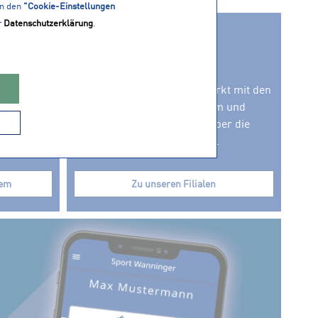
in den
"Cookie-Einstellungen
r
Datenschutzerklärung
.
FILIALEN
ersten
Ostbayerns größter Sportmarkt mit den
auf sparst
Filialen in Bad Kötzting, Cham und
bei
Deggendorf. Erfahre mehr über die
große Produktvielfalt vor Ort.
tem
Zu unseren Filialen