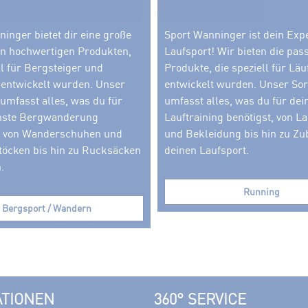
inger bietet dir eine große
Sport Wanninger ist dein Expe
n hochwertigen Produkten,
Laufsport! Wir bieten die pa
ll für Bergsteiger und
Produkte, die speziell für Läu
entwickelt wurden. Unser
entwickelt wurden. Unser So
umfasst alles, was du für
umfasst alles, was du für dei
hste Bergwanderung
Lauftraining benötigst, von 
, von Wanderschuhen und
und Bekleidung bis hin zu Zu
töcken bis hin zu Rucksäcken
deinen Laufsport.
.
Running
Bergsport / Wandern
ATIONEN
360° SERVICE