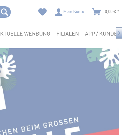
Mein Konto
0,00 € *
AKTUELLE WERBUNG
FILIALEN
APP / KUNDENKART
