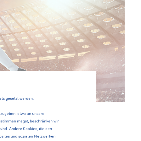
tets gesetzt werden.
erzugeben, etwa an unsere
ORTAUSRÜSTER VOR ORT
 zustimmen magst, beschränken wir
 sind. Andere Cookies, die den
 Sportausrüster für fast alle Sportarten.
bsites und sozialen Netzwerken
für Damen und Herren sowie Kinder.