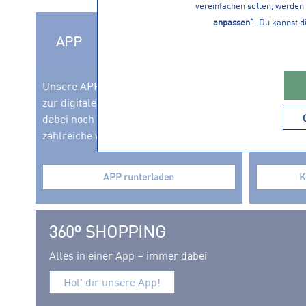
vereinfachen sollen, werden 
anpassen"
. Du kannst d
APP
KUND
Unsere APP erweitert die ActiveCard
Mit der S
zur digitalen Kundenkarte und bietet dir
Kundenkar
dabei noch mehr Funktionalität und
exklusive 
zahlreiche weitere Vorteile.
Einkauf fü
APP runterladen
K
360º SHOPPING
Alles in einer App – immer dabei
Hol' dir unsere App!