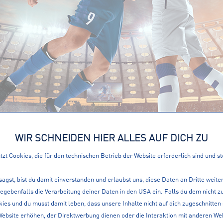
WIR SCHNEIDEN HIER ALLES AUF DICH ZU
zt Cookies, die für den technischen Betrieb der Website erforderlich sind und s
sagst, bist du damit einverstanden und erlaubst uns, diese Daten an Dritte weit
INTERSPORT WANNINGER - DEIN SP
gegebenfalls die Verarbeitung deiner Daten in den USA ein. Falls du dem nicht
ies und du musst damit leben, dass unsere Inhalte nicht auf dich zugeschnitten
Beratung und Service mit moderner Unterstützung bei deinem
Website erhöhen, der Direktwerbung dienen oder die Interaktion mit anderen We
Funktionsbekleidung
,
Laufschuhe
oder
Sportbekleidung