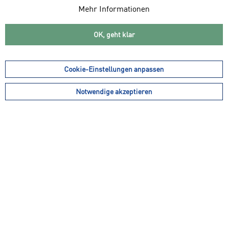
Mehr Informationen
OK, geht klar
Cookie-Einstellungen anpassen
Notwendige akzeptieren
17,99 € *
17,99 € *
8,99 € *
8,99 € *
ADIDAS DFB 3S SCARF
ADIDAS DFB A SCARF