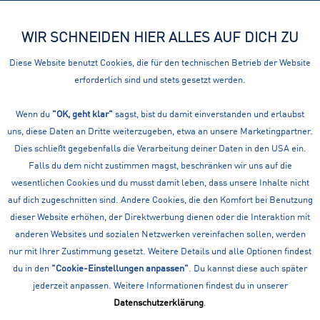
WIR SCHNEIDEN HIER ALLES AUF DICH ZU
Menü
Diese Website benutzt Cookies, die für den technischen Betrieb der Website
erforderlich sind und stets gesetzt werden.
Vertrag widerrufen
VERTRAG WIDERRUFEN
Wenn du
"OK, geht klar"
sagst, bist du damit einverstanden und erlaubst
uns, diese Daten an Dritte weiterzugeben, etwa an unsere Marketingpartner.
Du möchtest für deine Bestellung einen Widerruf
Dies schließt gegebenfalls die Verarbeitung deiner Daten in den USA ein.
einleiten? Hier kannst du das ganz ohne Login erledigen.
Falls du dem nicht zustimmen magst, beschränken wir uns auf die
wesentlichen Cookies und du musst damit leben, dass unsere Inhalte nicht
auf dich zugeschnitten sind. Andere Cookies, die den Komfort bei Benutzung
Vertrag widerrufen
dieser Website erhöhen, der Direktwerbung dienen oder die Interaktion mit
anderen Websites und sozialen Netzwerken vereinfachen sollen, werden
nur mit Ihrer Zustimmung gesetzt. Weitere Details und alle Optionen findest
du in den
"Cookie-Einstellungen anpassen"
. Du kannst diese auch später
Bestellnummer
jederzeit anpassen. Weitere Informationen findest du in unserer
Datenschutzerklärung
.