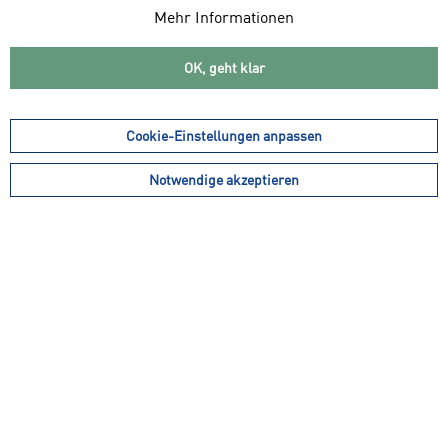
Bestelldatum
Mehr Informationen
OK, geht klar
Vorname
Cookie-Einstellungen anpassen
Nachname
Notwendige akzeptieren
Straße
Hausnummer
PLZ