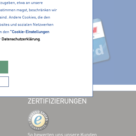
erzugeben, etwa an unsere
ACTIVE CARD
 zustimmen magst, beschränken wir
PP!
 sind. Andere Cookies, die den
bsites und sozialen Netzwerken
in den
"Cookie-Einstellungen
r
Datenschutzerklärung
.
ZERTIFIZIERUNGEN
So bewerten uns unsere Kunden