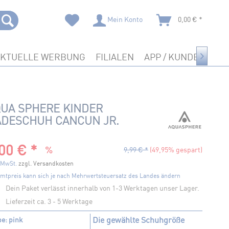
Mein Konto
0,00 € *
AKTUELLE WERBUNG
FILIALEN
APP / KUNDENKART

UA SPHERE KINDER
ADESCHUH CANCUN JR.
00 € *
9,99 € *
(49,95% gespart)
. MwSt.
zzgl. Versandkosten
mtpreis kann sich je nach Mehrwertsteuersatz des Landes ändern
Dein Paket verlässt innerhalb von 1-3 Werktagen unser Lager.
Lieferzeit ca. 3 - 5 Werktage
Die gewählte Schuhgröße
be: pink