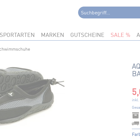
SPORTARTEN
MARKEN
GUTSCHEINE
SALE
chwimmschuhe
AQ
B
5,
inkl
Gesa
Far