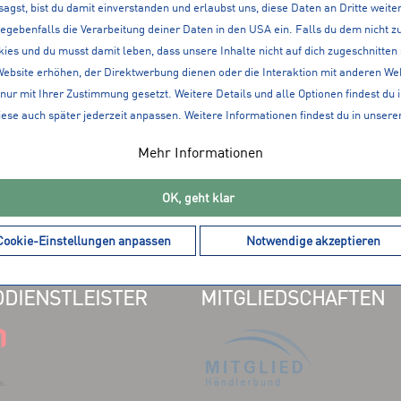
sagst, bist du damit einverstanden und erlaubst uns, diese Daten an Dritte weit
ATIONEN
360° SERVICE
gegebenfalls die Verarbeitung deiner Daten in den USA ein. Falls du dem nicht
LOKAL, IM WEB ALS A
ies und du musst damit leben, dass unsere Inhalte nicht auf dich zugeschnitten
Website erhöhen, der Direktwerbung dienen oder die Interaktion mit anderen We
en
nur mit Ihrer Zustimmung gesetzt. Weitere Details und alle Optionen findest du 
it
iese auch später jederzeit anpassen. Weitere Informationen findest du in unsere
Mehr Informationen
lt
OK, geht klar
Cookie-Einstellungen anpassen
Notwendige akzeptieren
DIENSTLEISTER
MITGLIEDSCHAFTEN