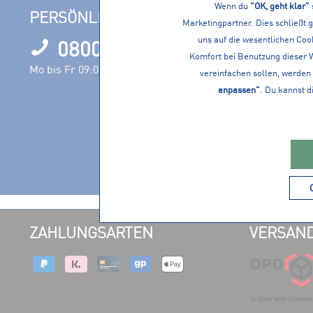
Wenn du
"OK, geht klar"
PERSÖNLICHE BERATUNG
INFORM
Marketingpartner. Dies schließt 
uns auf die wesentlichen Cook
0800 1000120
Filialen
Komfort bei Benutzung dieser 
Öffnungszeit
Mo bis Fr 09:00 – 17:00 Uhr
vereinfachen sollen, werden 
Nachhaltigke
anpassen"
. Du kannst d
Events
Jobs
Servicevielfa
Vereine
ZAHLUNGSARTEN
VERSAND