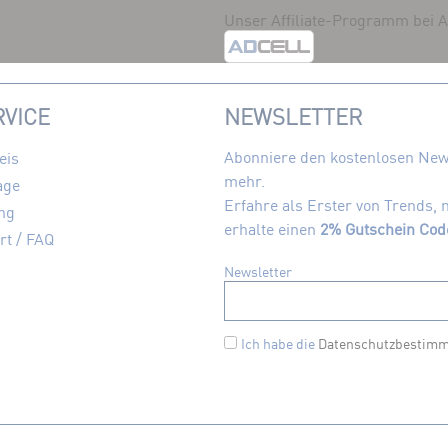
Unser Affiliate-Programm bei
VICE
NEWSLETTER
Abonniere den kostenlosen News
eis
mehr.
age
Erfahre als Erster von Trends,
ng
erhalte einen
2% Gutschein Cod
rt / FAQ
Newsletter
Ich habe die
Datenschutzbestim