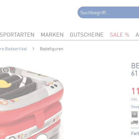
SPORTARTEN
MARKEN
GUTSCHEINE
SALE
re Badeartikel
Badefiguren
B
61
11
inkl
Gesa
Farb