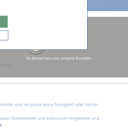
ZERTIFIZIERUNGEN
So bewerten uns unsere Kunden
 ADCELL
letter und verpasse keine Neuigkeit oder Aktion
 neuen Kollektionen und exklusiven Angeboten und
e
.