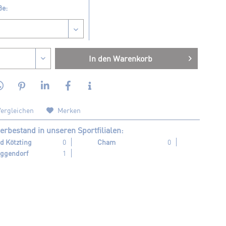
ße:
In den
Warenkorb
ergleichen
Merken
erbestand in unseren Sportfilialen:
d Kötzting
0
Cham
0
ggendorf
1