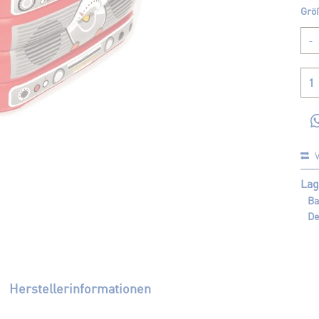
Grö
V
Lag
Ba
De
Herstellerinformationen