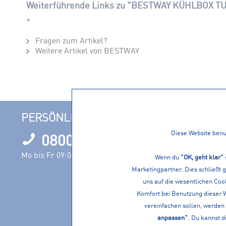
Weiterführende Links zu "BESTWAY KÜHLBOX T
+
Fragen zum Artikel?
Weitere Artikel von BESTWAY
PERSÖNLICHE BERATUNG
INFORM
Diese Website benut
0800 1000120
Filialen
Öffnungszeit
Mo bis Fr 09:00 – 17:00 Uhr
Wenn du
"OK, geht klar"
Nachhaltigke
Marketingpartner. Dies schließt 
Events
uns auf die wesentlichen Cook
Jobs
Komfort bei Benutzung dieser 
vereinfachen sollen, werden 
Servicevielfa
anpassen"
. Du kannst d
Vereine