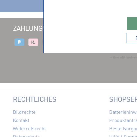
ZAHLUNGSARTEN
VERSAND
RECHTLICHES
SHOPSER
Bildrechte
Batteriehinw
Kontakt
Produktanfr
Widerrufsrecht
Bestellvorga
Datenschutz
Hilfe / Suppo