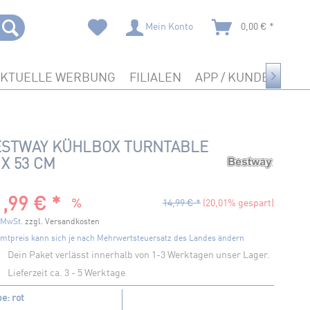
Mein Konto
0,00 € *
AKTUELLE WERBUNG
FILIALEN
APP / KUNDENKART

ESTWAY KÜHLBOX TURNTABLE
 X 53 CM
,99 € *
14,99 € *
(20,01% gespart)
. MwSt.
zzgl. Versandkosten
mtpreis kann sich je nach Mehrwertsteuersatz des Landes ändern
Dein Paket verlässt innerhalb von 1-3 Werktagen unser Lager.
Lieferzeit ca. 3 - 5 Werktage
e: rot