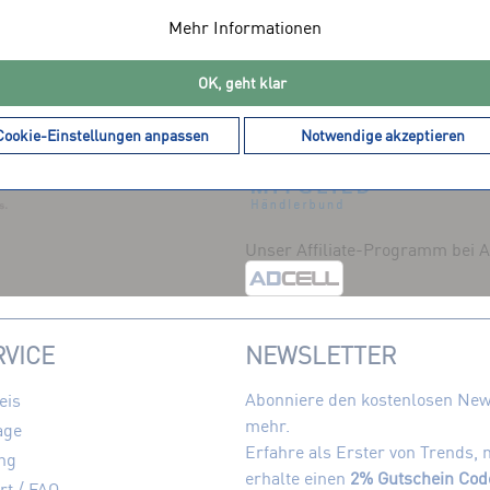
Mehr Informationen
OK, geht klar
DIENSTLEISTER
MITGLIEDSCHAFTEN
Cookie-Einstellungen anpassen
Notwendige akzeptieren
Unser Affiliate-Programm bei
VICE
NEWSLETTER
Abonniere den kostenlosen News
eis
mehr.
age
Erfahre als Erster von Trends,
ng
erhalte einen
2% Gutschein Cod
rt / FAQ