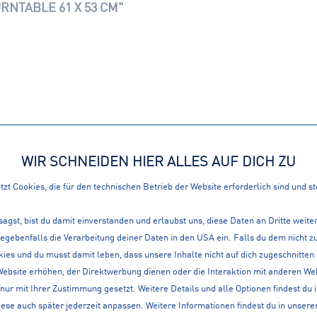
URNTABLE 61 X 53 CM"
WIR SCHNEIDEN HIER ALLES AUF DICH ZU
ATIONEN
360° SERVICE
LOKAL, IM WEB ALS A
zt Cookies, die für den technischen Betrieb der Website erforderlich sind und s
en
sagst, bist du damit einverstanden und erlaubst uns, diese Daten an Dritte weit
it
gegebenfalls die Verarbeitung deiner Daten in den USA ein. Falls du dem nicht
ies und du musst damit leben, dass unsere Inhalte nicht auf dich zugeschnitten
Website erhöhen, der Direktwerbung dienen oder die Interaktion mit anderen We
nur mit Ihrer Zustimmung gesetzt. Weitere Details und alle Optionen findest du 
lt
iese auch später jederzeit anpassen. Weitere Informationen findest du in unsere