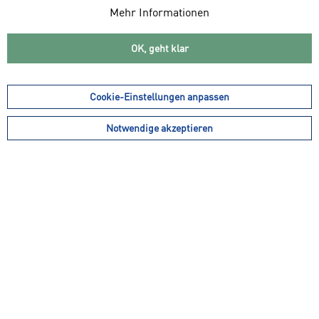
Mehr Informationen
OK, geht klar
59,99 € *
39,99 € *
41,99 € *
McKINLEY Damen Weste
CMP Damen Weste
Cookie-Einstellungen anpassen
Lusaka
Notwendige akzeptieren