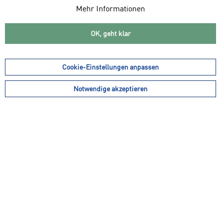
Mehr Informationen
OK, geht klar
weitere Farbvarianten
Cookie-Einstellungen anpassen
Notwendige akzeptieren
32,99 € *
inkl. MwSt.
zzgl. Versandkosten