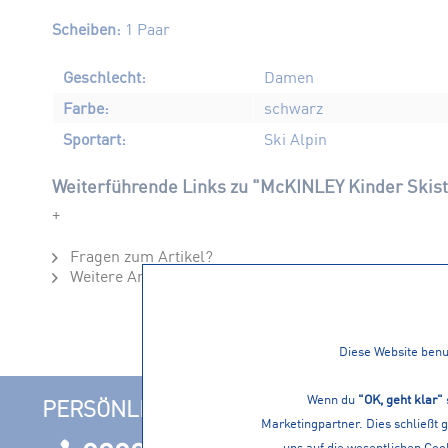
Scheiben:
1 Paar
Geschlecht:
Damen
Farbe:
schwarz
Sportart:
Ski Alpin
Weiterführende Links zu "McKINLEY Kinder Skist
+
Fragen zum Artikel?
Weitere Artikel von McKINLEY
Diese Website benut
Wenn du
"OK, geht klar"
PERSÖNLICHE BERATUNG
INFORM
Marketingpartner. Dies schließt 
uns auf die wesentlichen Cook