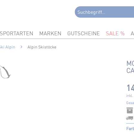
SPORTARTEN
MARKEN
GUTSCHEINE
SALE
Ski Alpin
Alpin Skistöcke
MC
C
14
inkl
Gesa
Far