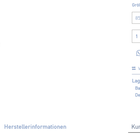
Grö
V
Lag
Ba
De
Herstellerinformationen
Kun