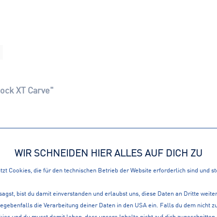
ock XT Carve"
WIR SCHNEIDEN HIER ALLES AUF DICH ZU
zt Cookies, die für den technischen Betrieb der Website erforderlich sind und s
sagst, bist du damit einverstanden und erlaubst uns, diese Daten an Dritte weit
ATIONEN
360° SERVICE
gegebenfalls die Verarbeitung deiner Daten in den USA ein. Falls du dem nicht
LOKAL, IM WEB ALS A
ies und du musst damit leben, dass unsere Inhalte nicht auf dich zugeschnitten