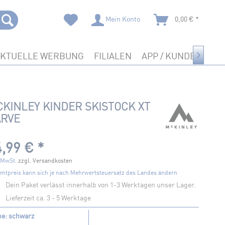
Mein Konto
0,00 € *
AKTUELLE WERBUNG
FILIALEN
APP / KUNDENKART

KINLEY KINDER SKISTOCK XT
ARVE
,99 € *
. MwSt.
zzgl. Versandkosten
mtpreis kann sich je nach Mehrwertsteuersatz des Landes ändern
Dein Paket verlässt innerhalb von 1-3 Werktagen unser Lager.
Lieferzeit ca. 3 - 5 Werktage
be: schwarz