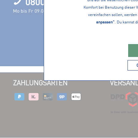
0800 1000120
Filialen
Komfort bei Benutzung dieser 
Öffnungszeit
Mo bis Fr 09:00 – 17:00 Uhr
vereinfachen sollen, werden 
Nachhaltigke
anpassen"
. Du kannst d
Events
Jobs
Servicevielfa
Vereine
ZAHLUNGSARTEN
VERSAND