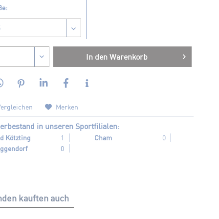
ße:
In den
Warenkorb
ergleichen
Merken
erbestand in unseren Sportfilialen:
d Kötzting
1
Cham
0
ggendorf
0
den kauften auch