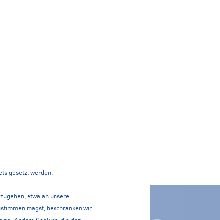
tets gesetzt werden.
erzugeben, etwa an unsere
ACTIVE CARD
 zustimmen magst, beschränken wir
PP!
 sind. Andere Cookies, die den