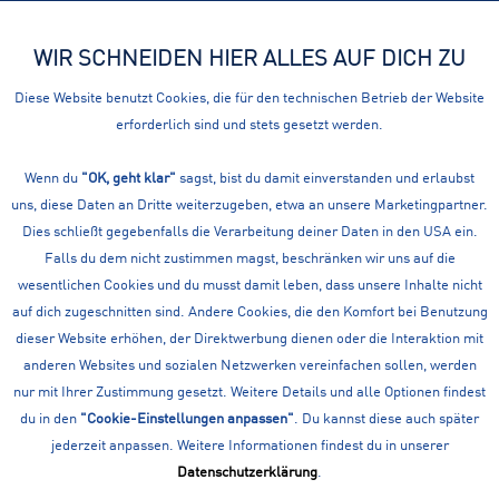
WIR SCHNEIDEN HIER ALLES AUF DICH ZU
Menü
Diese Website benutzt Cookies, die für den technischen Betrieb der Website
erforderlich sind und stets gesetzt werden.
Übersicht
Zubehör
Wenn du
MCKINLEY NORDIC WALKINGSTÖCKE NW
"OK, geht klar"
sagst, bist du damit einverstanden und erlaubst
uns, diese Daten an Dritte weiterzugeben, etwa an unsere Marketingpartner.
PAD UNIVERSAL 2-C
Dies schließt gegebenfalls die Verarbeitung deiner Daten in den USA ein.
Falls du dem nicht zustimmen magst, beschränken wir uns auf die
wesentlichen Cookies und du musst damit leben, dass unsere Inhalte nicht
auf dich zugeschnitten sind. Andere Cookies, die den Komfort bei Benutzung
dieser Website erhöhen, der Direktwerbung dienen oder die Interaktion mit
anderen Websites und sozialen Netzwerken vereinfachen sollen, werden
nur mit Ihrer Zustimmung gesetzt. Weitere Details und alle Optionen findest
du in den
"Cookie-Einstellungen anpassen"
. Du kannst diese auch später
jederzeit anpassen. Weitere Informationen findest du in unserer
Datenschutzerklärung
.