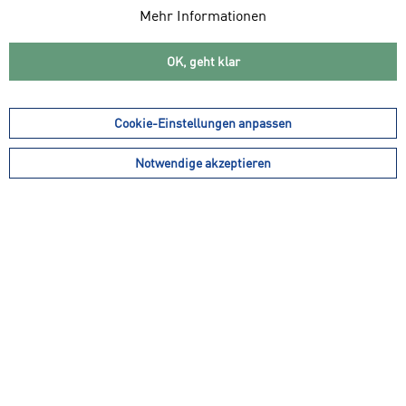
Mehr Informationen
OK, geht klar
Cookie-Einstellungen anpassen
7,99 € *
inkl. MwSt.
zzgl. Versandkosten
Notwendige akzeptieren
Gesamtpreis kann sich je nach Mehrwertsteuersatz des Landes ändern
Dein Paket verlässt innerhalb von 1-3 Werktagen unser Lager.
Lieferzeit ca. 3 - 5 Werktage
Ersatzpad
Farbe: schwarz
Größe:
In den
Warenkorb