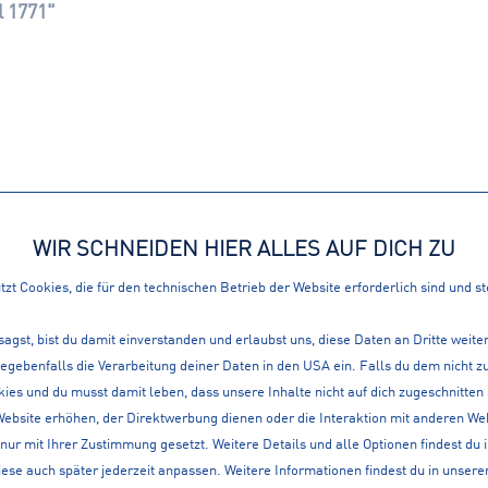
 1771"
WIR SCHNEIDEN HIER ALLES AUF DICH ZU
ATIONEN
360° SERVICE
LOKAL, IM WEB ALS A
zt Cookies, die für den technischen Betrieb der Website erforderlich sind und s
en
sagst, bist du damit einverstanden und erlaubst uns, diese Daten an Dritte weit
it
gegebenfalls die Verarbeitung deiner Daten in den USA ein. Falls du dem nicht
ies und du musst damit leben, dass unsere Inhalte nicht auf dich zugeschnitten
Website erhöhen, der Direktwerbung dienen oder die Interaktion mit anderen We
nur mit Ihrer Zustimmung gesetzt. Weitere Details und alle Optionen findest du 
lt
iese auch später jederzeit anpassen. Weitere Informationen findest du in unsere