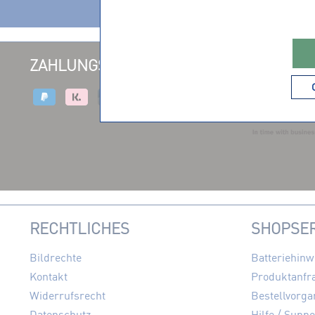
ZAHLUNGSARTEN
VERSAND
RECHTLICHES
SHOPSER
Bildrechte
Batteriehinw
Kontakt
Produktanfr
Widerrufsrecht
Bestellvorga
Datenschutz
Hilfe / Suppo