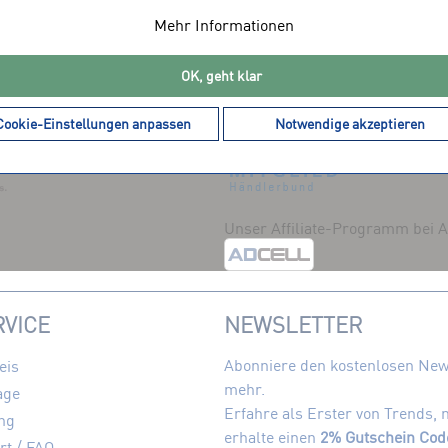
Mehr Informationen
OK, geht klar
DIENSTLEISTER
MITGLIEDSCHAFTEN
Cookie-Einstellungen anpassen
Notwendige akzeptieren
Unser Affiliate-Programm bei
VICE
NEWSLETTER
Abonniere den kostenlosen News
eis
mehr.
age
Erfahre als Erster von Trends,
ng
erhalte einen
2% Gutschein Cod
rt / FAQ