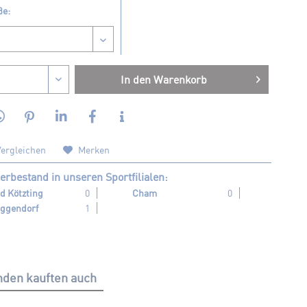
ße:
In den
Warenkorb
ergleichen
Merken
erbestand in unseren Sportfilialen:
d Kötzting
0
Cham
0
ggendorf
1
den kauften auch