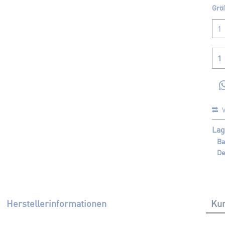
Grö
V
Lag
Ba
De
Herstellerinformationen
Kun