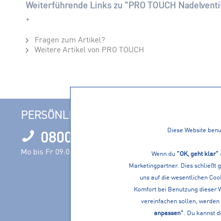
Weiterführende Links zu "PRO TOUCH Nadelventil
+
Fragen zum Artikel?
Weitere Artikel von PRO TOUCH
PERSÖNLICHE BERATUNG
INFORM
Diese Website benut
0800 1000120
Filialen
Öffnungszeit
Mo bis Fr 09:00 – 17:00 Uhr
Wenn du
"OK, geht klar"
Nachhaltigke
Marketingpartner. Dies schließt 
Events
uns auf die wesentlichen Cook
Jobs
Komfort bei Benutzung dieser 
vereinfachen sollen, werden 
Servicevielfa
anpassen"
. Du kannst d
Vereine