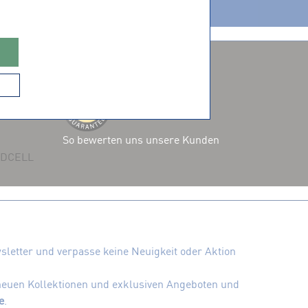
ZERTIFIZIERUNGEN
So bewerten uns unsere Kunden
 ADCELL
letter und verpasse keine Neuigkeit oder Aktion
 neuen Kollektionen und exklusiven Angeboten und
e
.