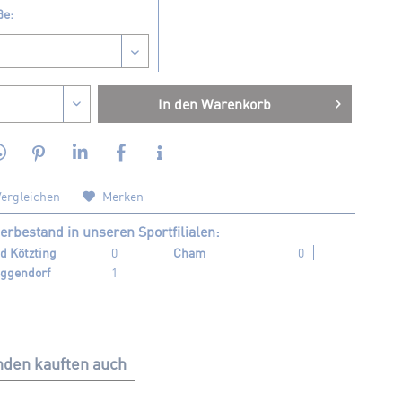
ße:
In den
Warenkorb
ergleichen
Merken
erbestand in unseren Sportfilialen:
d Kötzting
0
Cham
0
ggendorf
1
den kauften auch