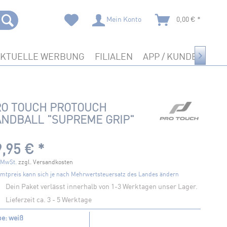
Mein Konto
0,00 € *
AKTUELLE WERBUNG
FILIALEN
APP / KUNDENKART

RO TOUCH PROTOUCH
NDBALL "SUPREME GRIP"
,95 € *
. MwSt.
zzgl. Versandkosten
mtpreis kann sich je nach Mehrwertsteuersatz des Landes ändern
Dein Paket verlässt innerhalb von 1-3 Werktagen unser Lager.
Lieferzeit ca. 3 - 5 Werktage
be: weiß