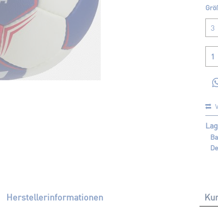
Grö
V
Lag
Ba
De
Herstellerinformationen
Kun