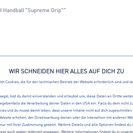
 Handball "Supreme Grip""
WIR SCHNEIDEN HIER ALLES AUF DICH ZU
ATIONEN
360° SERVICE
zt Cookies, die für den technischen Betrieb der Website erforderlich sind und s
LOKAL, IM WEB ALS A
en
sagst, bist du damit einverstanden und erlaubst uns, diese Daten an Dritte weit
gegebenfalls die Verarbeitung deiner Daten in den USA ein. Falls du dem nicht
it
ies und du musst damit leben, dass unsere Inhalte nicht auf dich zugeschnitten
Website erhöhen, der Direktwerbung dienen oder die Interaktion mit anderen We
nur mit Ihrer Zustimmung gesetzt. Weitere Details und alle Optionen findest du 
lt
iese auch später jederzeit anpassen. Weitere Informationen findest du in unsere