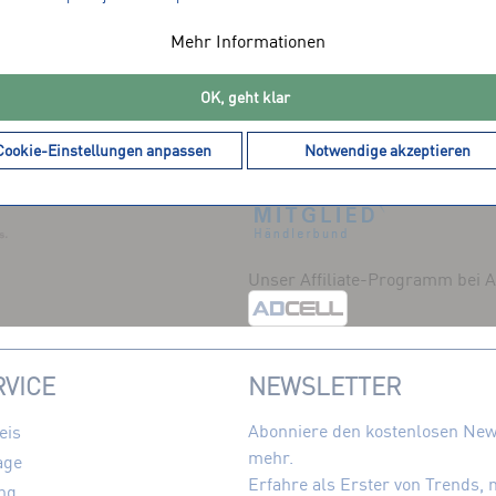
Mehr Informationen
OK, geht klar
DIENSTLEISTER
MITGLIEDSCHAFTEN
Cookie-Einstellungen anpassen
Notwendige akzeptieren
Unser Affiliate-Programm bei
VICE
NEWSLETTER
Abonniere den kostenlosen News
eis
mehr.
age
Erfahre als Erster von Trends,
ng