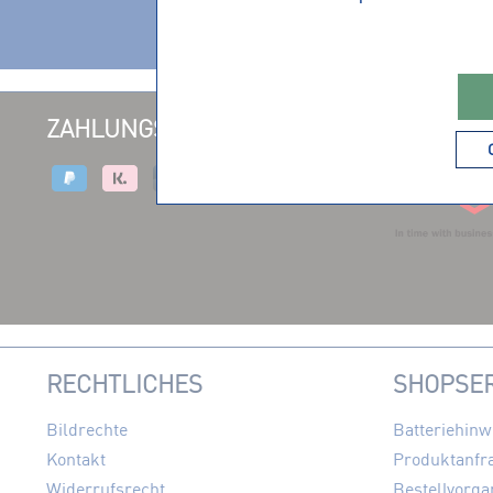
Vereine
ZAHLUNGSARTEN
VERSAND
RECHTLICHES
SHOPSER
Bildrechte
Batteriehinw
Kontakt
Produktanfr
Widerrufsrecht
Bestellvorga