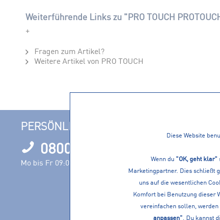
Weiterführende Links zu "PRO TOUCH PROTOUCH
+
Fragen zum Artikel?
Weitere Artikel von PRO TOUCH
PERSÖNLICHE BERATUNG
INFORM
Diese Website benut
0800 1000120
Filialen
Wenn du
Öffnungszeit
"OK, geht klar"
Mo bis Fr 09:00 – 17:00 Uhr
Marketingpartner. Dies schließt 
Nachhaltigke
uns auf die wesentlichen Cook
Events
Komfort bei Benutzung dieser 
Jobs
vereinfachen sollen, werden 
Servicevielfa
anpassen"
. Du kannst d