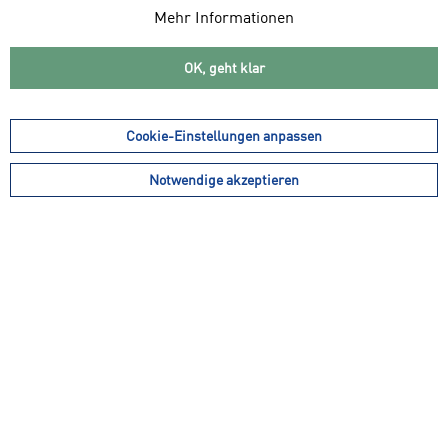
Mehr Informationen
OK, geht klar
Cookie-Einstellungen anpassen
19,95 € *
inkl. MwSt.
zzgl. Versandkosten
Notwendige akzeptieren
Gesamtpreis kann sich je nach Mehrwertsteuersatz des Landes ändern
Dein Paket verlässt innerhalb von 1-3 Werktagen unser Lager.
Lieferzeit ca. 3 - 5 Werktage
Farbe: schwarz
Größe:
In den
Warenkorb