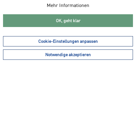
Mehr Informationen
OK, geht klar
weitere Farbvarianten
Cookie-Einstellungen anpassen
Notwendige akzeptieren
9,99 € *
inkl. MwSt.
zzgl. Versandkosten
Gesamtpreis kann sich je nach Mehrwertsteuersatz des Landes ändern