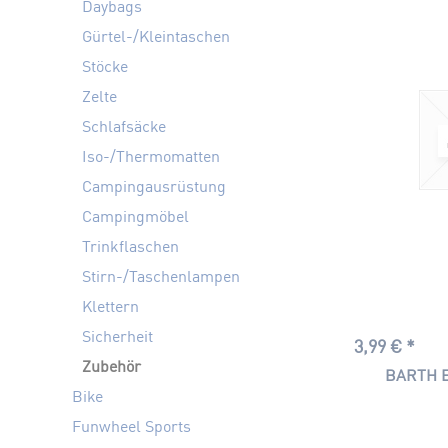
LEKI
Daybags
McKINLEY
Gürtel-/Kleintaschen
SNOWLINE
Stöcke
Zelte
Schlafsäcke
Iso-/Thermomatten
Campingausrüstung
Campingmöbel
Trinkflaschen
Stirn-/Taschenlampen
Klettern
Sicherheit
3,99 € *
Zubehör
BARTH E
Bike
Funwheel Sports