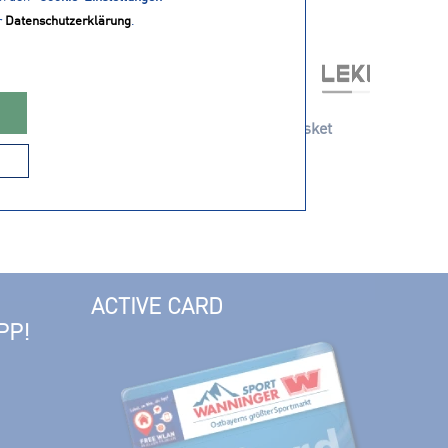
r
Datenschutzerklärung
.
9,40 € *
 50mm
LEKI Zubehör Tour Basket
ACTIVE CARD
PP!