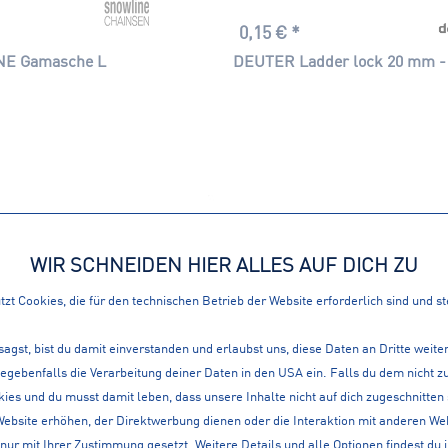
0,15 € *
E Gamasche L
DEUTER Ladder lock 20 mm 
WIR SCHNEIDEN HIER ALLES AUF DICH ZU
zt Cookies, die für den technischen Betrieb der Website erforderlich sind und s
sagst, bist du damit einverstanden und erlaubst uns, diese Daten an Dritte weit
gegebenfalls die Verarbeitung deiner Daten in den USA ein. Falls du dem nicht
ies und du musst damit leben, dass unsere Inhalte nicht auf dich zugeschnitten
Website erhöhen, der Direktwerbung dienen oder die Interaktion mit anderen We
nur mit Ihrer Zustimmung gesetzt. Weitere Details und alle Optionen findest du 