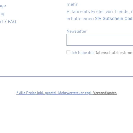
mehr.
age
Erfahre als Erster von Trends,
ng
erhalte einen
2% Gutschein Cod
rt / FAQ
Newsletter
Ich habe die
Datenschutzbestim
* Alle Preise inkl. gesetzl. Mehrwertsteuer zzgl.
Versandkosten