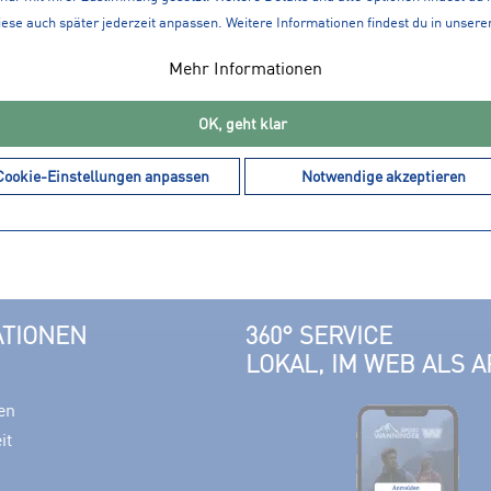
iese auch später jederzeit anpassen. Weitere Informationen findest du in unsere
Mehr Informationen
5,99 € *
OK, geht klar
teller Tiefschnee
LEKI Trekkingteller mit Gew.
Cookie-Einstellungen anpassen
Notwendige akzeptieren
ATIONEN
360° SERVICE
LOKAL, IM WEB ALS A
en
it