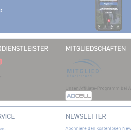
lt
DIENSTLEISTER
MITGLIEDSCHAFTEN
Unser Affiliate-Programm bei
VICE
NEWSLETTER
Abonniere den kostenlosen News
eis