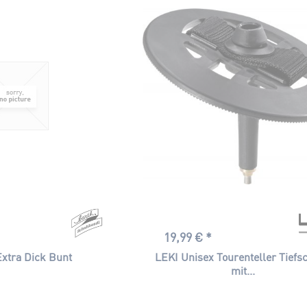
100
150
75
L
M
XL
19,99 € *
xtra Dick Bunt
LEKI Unisex Tourenteller Tiefs
mit...