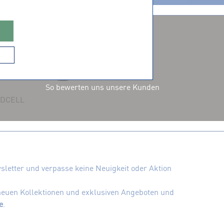
ZERTIFIZIERUNGEN
So bewerten uns unsere Kunden
 ADCELL
letter und verpasse keine Neuigkeit oder Aktion
 neuen Kollektionen und exklusiven Angeboten und
e
.