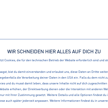
ATIONEN
360° SERVICE
WIR SCHNEIDEN HIER ALLES AUF DICH ZU
LOKAL, IM WEB ALS A
zt Cookies, die für den technischen Betrieb der Website erforderlich sind und s
en
sagst, bist du damit einverstanden und erlaubst uns, diese Daten an Dritte weit
it
gegebenfalls die Verarbeitung deiner Daten in den USA ein. Falls du dem nicht
ies und du musst damit leben, dass unsere Inhalte nicht auf dich zugeschnitten
Website erhöhen, der Direktwerbung dienen oder die Interaktion mit anderen We
lt
nur mit Ihrer Zustimmung gesetzt. Weitere Details und alle Optionen findest du 
iese auch später jederzeit anpassen. Weitere Informationen findest du in unsere