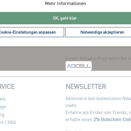
Mehr Informationen
DIENSTLEISTER
MITGLIEDSCHAFTEN
OK, geht klar
Cookie-Einstellungen anpassen
Notwendige akzeptieren
Unser Affiliate-Programm bei
VICE
NEWSLETTER
Abonniere den kostenlosen News
eis
mehr.
age
Erfahre als Erster von Trends,
ng
erhalte einen
2% Gutschein Cod
rt / FAQ