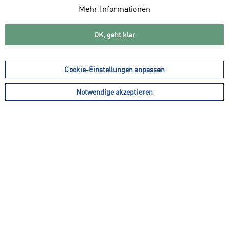
Mehr Informationen
OK, geht klar
Cookie-Einstellungen anpassen
weitere Farbvarianten
Notwendige akzeptieren
34,99 € *
49,99 € *
(30,01% gespart)