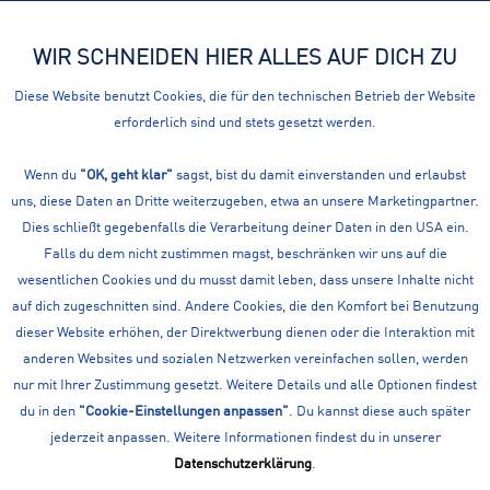
WIR SCHNEIDEN HIER ALLES AUF DICH ZU
Menü
Diese Website benutzt Cookies, die für den technischen Betrieb der Website
erforderlich sind und stets gesetzt werden.
Übersicht
Hosen kurz
Wenn du
PROTEST HERREN SHORTS PRTOHREN
"OK, geht klar"
sagst, bist du damit einverstanden und erlaubst
uns, diese Daten an Dritte weiterzugeben, etwa an unsere Marketingpartner.
JOGGING SHORTS
Dies schließt gegebenfalls die Verarbeitung deiner Daten in den USA ein.
Falls du dem nicht zustimmen magst, beschränken wir uns auf die
wesentlichen Cookies und du musst damit leben, dass unsere Inhalte nicht
auf dich zugeschnitten sind. Andere Cookies, die den Komfort bei Benutzung
dieser Website erhöhen, der Direktwerbung dienen oder die Interaktion mit
anderen Websites und sozialen Netzwerken vereinfachen sollen, werden
nur mit Ihrer Zustimmung gesetzt. Weitere Details und alle Optionen findest
du in den
"Cookie-Einstellungen anpassen"
. Du kannst diese auch später
jederzeit anpassen. Weitere Informationen findest du in unserer
Datenschutzerklärung
.