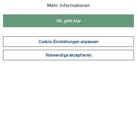
Mehr Informationen
OK, geht klar
54,99 € *
34,99 € *
ab 43,99 € *
24,99 € *
schneider sportswear
ADIDAS Herren
Cookie-Einstellungen anpassen
Herren Funktions...
Trainingsthight Techfit
Base Long...
Notwendige akzeptieren