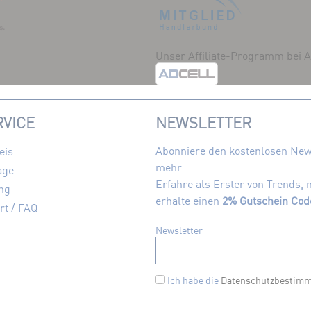
Unser Affiliate-Programm bei
VICE
NEWSLETTER
Abonniere den kostenlosen News
eis
mehr.
age
Erfahre als Erster von Trends,
ng
erhalte einen
2% Gutschein Cod
rt / FAQ
Newsletter
Ich habe die
Datenschutzbestim