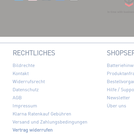
RECHTLICHES
SHOPSER
Bildrechte
Batteriehinw
Kontakt
Produktanfr
Widerrufsrecht
Bestellvorga
Datenschutz
Hilfe / Suppo
AGB
Newsletter
Impressum
Über uns
Klarna Ratenkauf Gebühren
Versand und Zahlungsbedingungen
Vertrag widerrufen