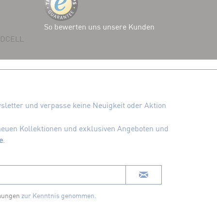
So bewerten uns unsere Kunden
 ADCELL
letter und verpasse keine Neuigkeit oder Aktion
 neuen Kollektionen und exklusiven Angeboten und
e
.
mungen
zur Kenntnis genommen.