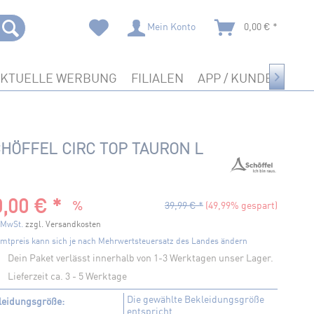
Mein Konto
0,00 € *
AKTUELLE WERBUNG
FILIALEN
APP / KUNDENKART

HÖFFEL CIRC TOP TAURON L
,00 € *
39,99 € *
(49,99% gespart)
. MwSt.
zzgl. Versandkosten
mtpreis kann sich je nach Mehrwertsteuersatz des Landes ändern
Dein Paket verlässt innerhalb von 1-3 Werktagen unser Lager.
Lieferzeit ca. 3 - 5 Werktage
Die gewählte Bekleidungsgröße
leidungsgröße:
entspricht