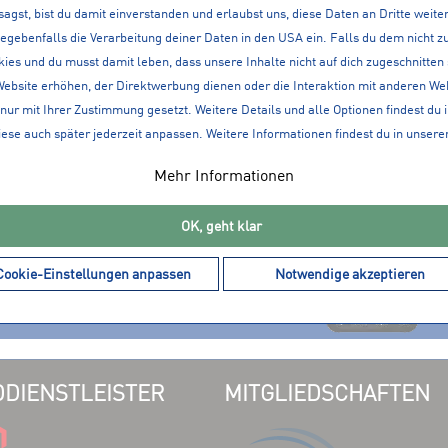
sagst, bist du damit einverstanden und erlaubst uns, diese Daten an Dritte weit
gegebenfalls die Verarbeitung deiner Daten in den USA ein. Falls du dem nicht
ies und du musst damit leben, dass unsere Inhalte nicht auf dich zugeschnitten
ATIONEN
360° SERVICE
Website erhöhen, der Direktwerbung dienen oder die Interaktion mit anderen We
LOKAL, IM WEB ALS A
nur mit Ihrer Zustimmung gesetzt. Weitere Details und alle Optionen findest du 
iese auch später jederzeit anpassen. Weitere Informationen findest du in unsere
en
Mehr Informationen
it
OK, geht klar
lt
Cookie-Einstellungen anpassen
Notwendige akzeptieren
DIENSTLEISTER
MITGLIEDSCHAFTEN