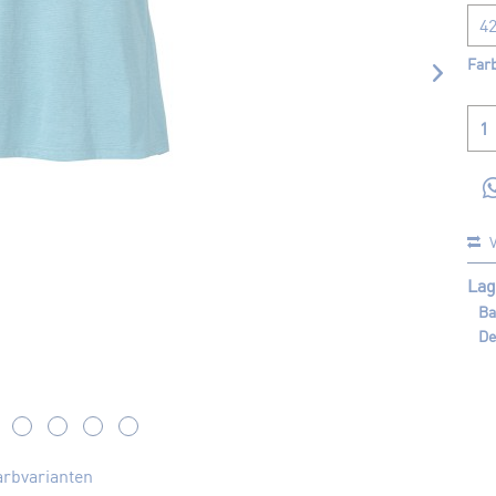
Farb
V
Lag
Ba
De
arbvarianten