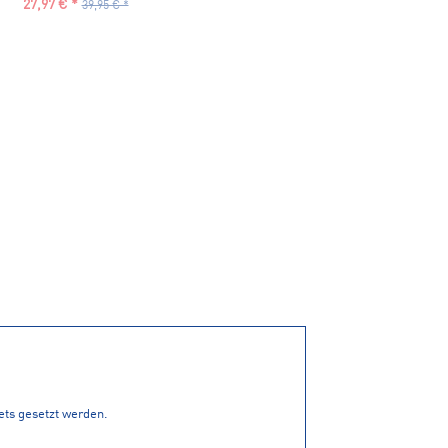
27,97 € *
39,95 € *
tets gesetzt werden.