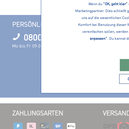
Wenn du
"OK, geht klar"
Marketingpartner. Dies schließt 
uns auf die wesentlichen Cook
PERSÖNLICHE BERATUNG
INFORM
Komfort bei Benutzung dieser 
vereinfachen sollen, werden 
0800 1000120
Filialen
anpassen"
. Du kannst d
Öffnungszeit
Mo bis Fr 09:00 – 17:00 Uhr
Nachhaltigke
Events
Jobs
Servicevielfa
Vereine
ZAHLUNGSARTEN
VERSAND