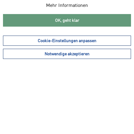
Mehr Informationen
OK, geht klar
39,99 € *
39,99 € *
31,99 € *
20,00 € *
FIREFLY Kinder
FIREFLY Kinder
Cookie-Einstellungen anpassen
Bademantel Felix
Bademantel Felix
Notwendige akzeptieren