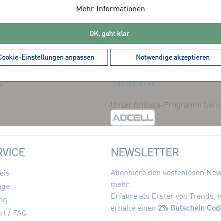
Mehr Informationen
OK, geht klar
DIENSTLEISTER
MITGLIEDSCHAFTEN
Cookie-Einstellungen anpassen
Notwendige akzeptieren
Unser Affiliate-Programm bei
VICE
NEWSLETTER
Abonniere den kostenlosen News
eis
mehr.
age
Erfahre als Erster von Trends,
ng
erhalte einen
2% Gutschein Cod
rt / FAQ