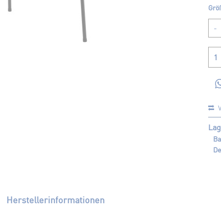
Grö
V
Lag
Ba
De
Herstellerinformationen