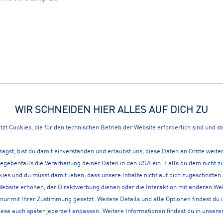
ATIONEN
360° SERVICE
WIR SCHNEIDEN HIER ALLES AUF DICH ZU
LOKAL, IM WEB ALS A
zt Cookies, die für den technischen Betrieb der Website erforderlich sind und s
en
sagst, bist du damit einverstanden und erlaubst uns, diese Daten an Dritte weit
it
gegebenfalls die Verarbeitung deiner Daten in den USA ein. Falls du dem nicht
ies und du musst damit leben, dass unsere Inhalte nicht auf dich zugeschnitten
Website erhöhen, der Direktwerbung dienen oder die Interaktion mit anderen We
lt
nur mit Ihrer Zustimmung gesetzt. Weitere Details und alle Optionen findest du 
iese auch später jederzeit anpassen. Weitere Informationen findest du in unsere