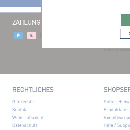
ZAHLUNGSARTEN
VERSAND
RECHTLICHES
SHOPSER
Bildrechte
Batteriehinw
Kontakt
Produktanfr
Widerrufsrecht
Bestellvorga
Datenschutz
Hilfe / Suppo