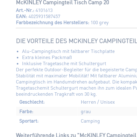
McKINLEY Campingteil Tisch Camp 20
Art.-Nr.:
4101613
EAN:
4025931587457
Farbbezeichnung des Herstellers:
100 grey
DIE VORTEILE DES MCKINLEY CAMPINGTEIL
Alu-Campingtisch mit faltbarer Tischplatte
Extra kleines Packmaß
Inklusive Tragetasche mit Schultergurt
Der perfekte Outdoor-Begleiter für die begeisterte Ca
Stabilität mit maximaler Mobilität! Mit faltbarer Alumin
Campingtisch im Handumdrehen aufgebaut. Die kompakte
Tragetaschemit Schultergurt machen ihn zum idealen Pa
beeindruckenden Tragkraft von 30 kg.
Geschlecht:
Herren / Unisex
Farbe:
grau
Sportart:
Camping
Weiterführende Links zu "McKINLEY Campingteil