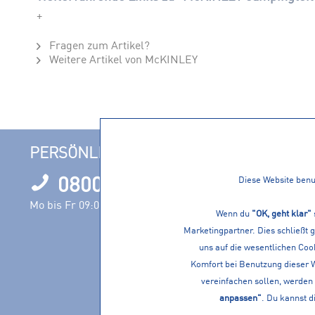
+
Fragen zum Artikel?
Weitere Artikel von McKINLEY
PERSÖNLICHE BERATUNG
INFORM
0800 1000120
Diese Website benut
Filialen
Öffnungszeit
Mo bis Fr 09:00 – 17:00 Uhr
Wenn du
"OK, geht klar"
Nachhaltigke
Marketingpartner. Dies schließt 
Events
uns auf die wesentlichen Cook
Jobs
Komfort bei Benutzung dieser 
Servicevielfa
vereinfachen sollen, werden 
Vereine
anpassen"
. Du kannst d