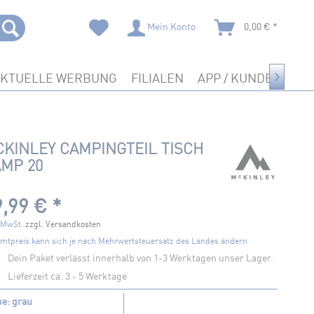
Mein Konto
0,00 € *
AKTUELLE WERBUNG
FILIALEN
APP / KUNDENKART

KINLEY CAMPINGTEIL TISCH
MP 20
,99 € *
. MwSt.
zzgl. Versandkosten
mtpreis kann sich je nach Mehrwertsteuersatz des Landes ändern
Dein Paket verlässt innerhalb von 1-3 Werktagen unser Lager.
Lieferzeit ca. 3 - 5 Werktage
be: grau