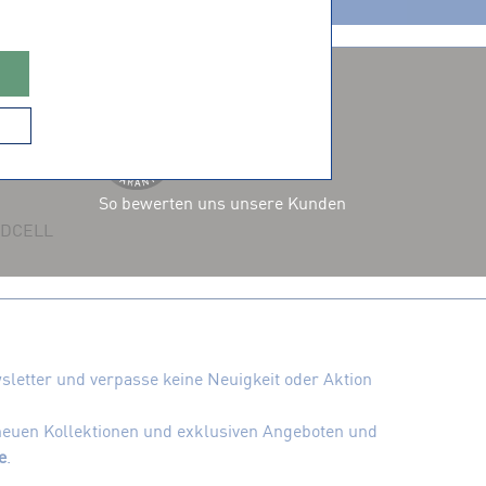
ZERTIFIZIERUNGEN
So bewerten uns unsere Kunden
 ADCELL
letter und verpasse keine Neuigkeit oder Aktion
 neuen Kollektionen und exklusiven Angeboten und
e
.