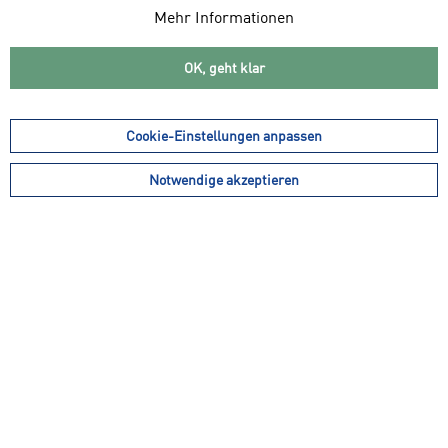
Mehr Informationen
OK, geht klar
Cookie-Einstellungen anpassen
3,90 € *
12,99 € *
(69,98% gespart)
inkl. MwSt.
zzgl. Versandkosten
Notwendige akzeptieren
Gesamtpreis kann sich je nach Mehrwertsteuersatz des Landes ändern
Dein Paket verlässt innerhalb von 1-3 Werktagen unser Lager.
Lieferzeit ca. 3 - 5 Werktage
Die gewählte Bekleidungsgröße
Bekleidungsgröße:
entspricht
Bekleidungsgröße: 128
Farbe: schwarz
In den
Warenkorb