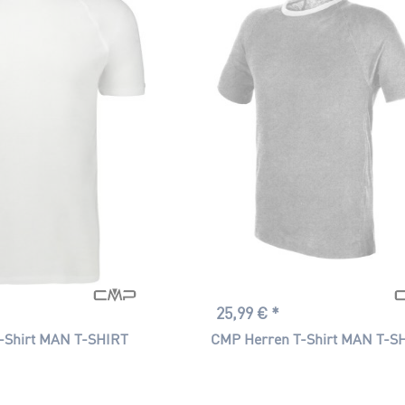
EIN SCHÖNER FLECK ERDE
38
40
42
44
46
48
50
52
54
56
58
25,99 € *
-Shirt MAN T-SHIRT
CMP Herren T-Shirt MAN T-S