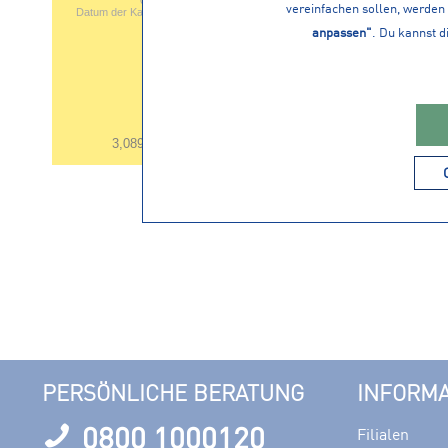
07.08.2026
vereinfachen sollen, werden 
Datum der Kauferfahrung: 29.07.2026
anpassen"
. Du kannst d
19,99 € *
2
ODLO Damen 
3,089 Bewertungen
X
PERSÖNLICHE BERATUNG
INFORM
0800 1000120
Filialen