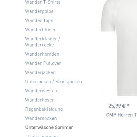
Wander T-Shirts
ERIMA
Wanderpolos
JAKO
Wander Tops
LÖFFLER
Wanderblusen
ODLO
Wanderkleider /
PUMA
Wanderröcke
SCHÖFFEL
Wanderhemden
Wander Pullover
Wanderjacken
Unterjacken / Strickjacken
Wanderwesten
Wanderhosen
25,99 € *
Regenbekleidung
CMP Herren T
Wandersocken
Unterwäsche Sommer
Unterhemden