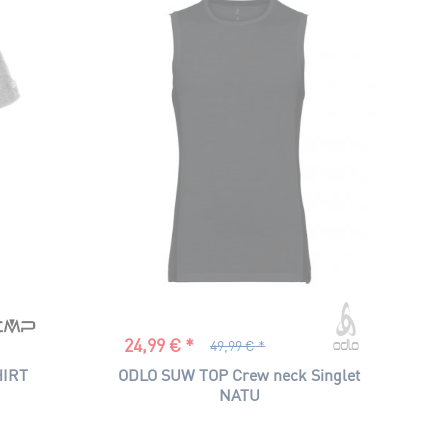
grau
mehrfarbig
pink
schwarz
wei
weiß
24,99 € *
49,99 € *
HIRT
ODLO SUW TOP Crew neck Singlet
NATU