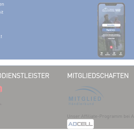
en
it
lt
DIENSTLEISTER
MITGLIEDSCHAFTEN
Unser Affiliate-Programm bei