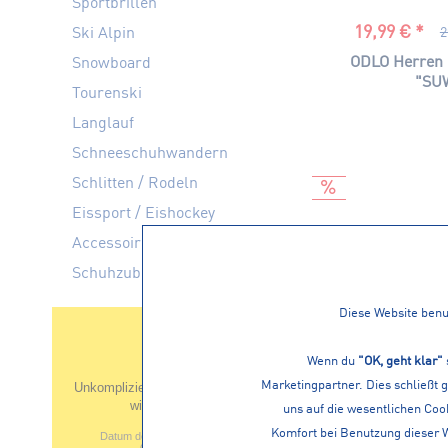
Sportbrillen
19,99 € *
Ski Alpin
2
ODLO Herren 
Snowboard
"SUW
Tourenski
Langlauf
Schneeschuhwandern
Schlitten / Rodeln
Eissport / Eishockey
Accessoires
Schuhzubehör
Diese Website benut
Wenn du
"OK, geht klar"
Marketingpartner. Dies schließt 
Unkomplizierte Lieferung! Gerne
wieder. TOP!
uns auf die wesentlichen Cook
Komfort bei Benutzung dieser 
Datum der Veröffentlichung: