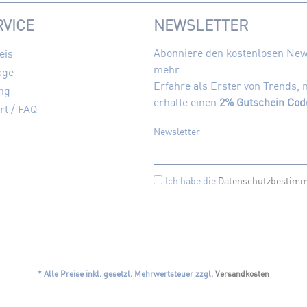
VICE
NEWSLETTER
Abonniere den kostenlosen News
eis
mehr.
age
Erfahre als Erster von Trends,
ng
erhalte einen
2% Gutschein Cod
rt / FAQ
Newsletter
Ich habe die
Datenschutzbestim
* Alle Preise inkl. gesetzl. Mehrwertsteuer zzgl.
Versandkosten