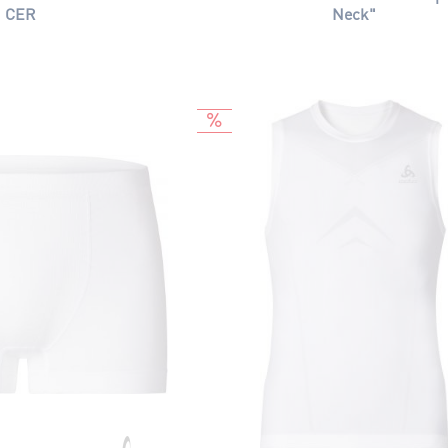
CER
Neck"