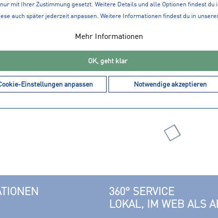
nur mit Ihrer Zustimmung gesetzt. Weitere Details und alle Optionen findest du 
iese auch später jederzeit anpassen. Weitere Informationen findest du in unsere
Mehr Informationen
19,99 € *
9,99 € *
29,99 € *
OK, geht klar
Panty PERFORMANCE
ODLO Herren Boxershorts
-LIGHT
PERFORMANCE X-LIGHT
Cookie-Einstellungen anpassen
Notwendige akzeptieren
ATIONEN
360° SERVICE
LOKAL, IM WEB ALS A