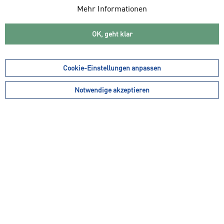
Mehr Informationen
OK, geht klar
29,99 € *
59,99 € *
15,00 € *
NIKE Herren DF CHLLGR
ENERGETICS Herren
Cookie-Einstellungen anpassen
TIGHT
Herren Runningtights
Overknee...
Notwendige akzeptieren