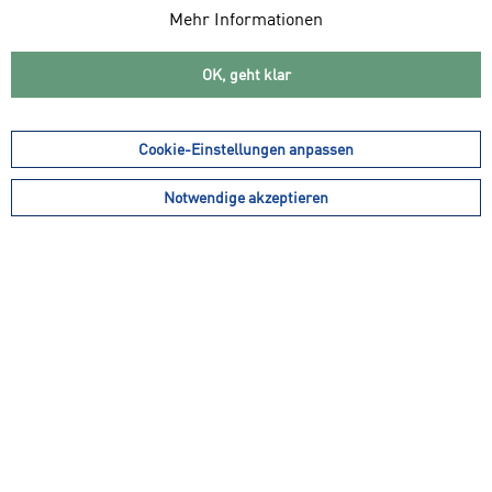
Mehr Informationen
OK, geht klar
ab 89,99 € *
ab 89,99 € *
SCHÖFFEL Damen Hose
SCHÖFFEL Damen Hose
Cookie-Einstellungen anpassen
kurz Pants Caracas2
kurz Pants Caracas2
Notwendige akzeptieren