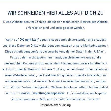
WIR SCHNEIDEN HIER ALLES AUF DICH ZU
Menü
Diese Website benutzt Cookies, die für den technischen Betrieb der Website
erforderlich sind und stets gesetzt werden.
Hosen 3/4 bis 7/8
DAMEN BERGSPORT / WANDERN: HOSEN 3/4 BIS 7/8
Wenn du
"OK, geht klar"
sagst, bist du damit einverstanden und erlaubst
uns, diese Daten an Dritte weiterzugeben, etwa an unsere Marketingpartner.
Filtern
Dies schließt gegebenfalls die Verarbeitung deiner Daten in den USA ein.
Falls du dem nicht zustimmen magst, beschränken wir uns auf die
wesentlichen Cookies und du musst damit leben, dass unsere Inhalte nicht
auf dich zugeschnitten sind. Andere Cookies, die den Komfort bei Benutzung
dieser Website erhöhen, der Direktwerbung dienen oder die Interaktion mit
anderen Websites und sozialen Netzwerken vereinfachen sollen, werden
nur mit Ihrer Zustimmung gesetzt. Weitere Details und alle Optionen findest
du in den
"Cookie-Einstellungen anpassen"
. Du kannst diese auch später
jederzeit anpassen. Weitere Informationen findest du in unserer
Datenschutzerklärung
.